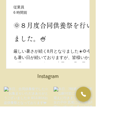
従業員
6 時間前
🌞８月度合同供養祭を行い
ました。🍧
厳しい暑さが続く8月となりました☀️🌻今年
も暑い日が続いておりますが、皆様いかが
お過ごしでしょうか。 本日、８月９日㈰、
当苑では8月度の合同供養祭を執り行いまし
た🙏 当日は曇り空となり、厳しい日差しは
Instagram
少し和らいだものの、蒸し暑さを感じる一
日となりました。そのような中、ご参列い
ただき、誠にありがとうございました。 供
養祭では、亡き大切なペットちゃんへ想い
を寄せ、それぞれのご家族が心静かに手を
合わせながら、共に過ごした日々や思い出
を振り返られていました🐾 ペットちゃんと
の別れは、とても寂しく悲しいものです
が、一緒に過ごした時間やたくさんの思い