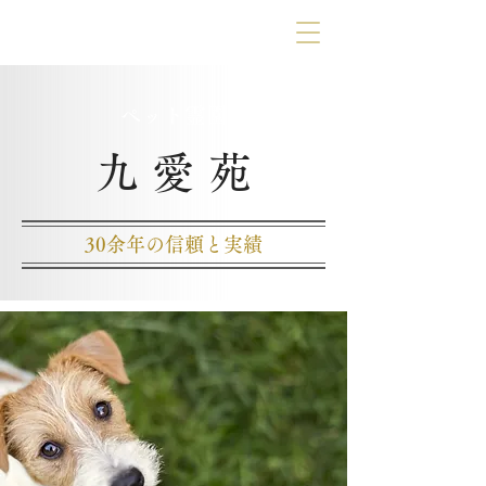
動物霊園九愛苑
ペット霊園
九愛
苑
30余年の信頼と実績