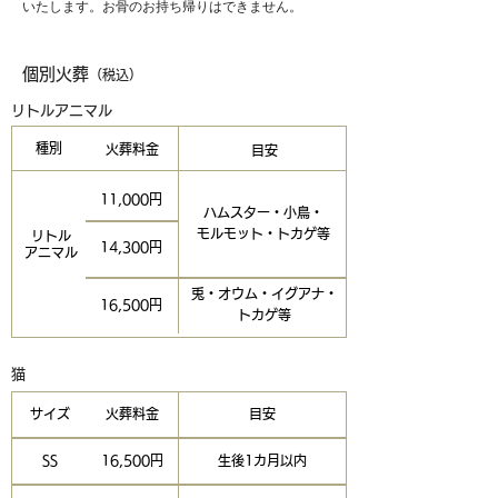
いたします。お骨のお持ち帰りはできません。
個別火葬
（税込）
リトルアニマル
種別
火葬料金
目安
11,000円
ハムスター・小鳥・
モルモット・トカゲ等
リトル
14,300円
アニマル
兎・オウム・イグアナ・
16,500円
トカゲ等
猫
サイズ
火葬料金
目安
SS
16,500円
生後1カ月以内