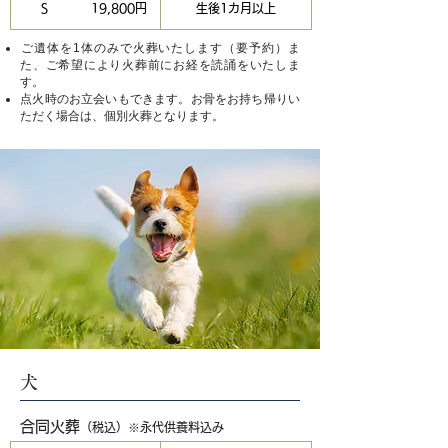
S
19,800円
生後1カ月以上
​ご遺体を1体のみで火葬いたします（要予約）ま
た、ご希望により火葬前にお経を読誦をいたしま
す。
​点火時のお立会いもできます。お骨をお持ち帰りい
ただく場合は、個別火葬となります。
犬
合同火葬
（税込）※永代供養料込み