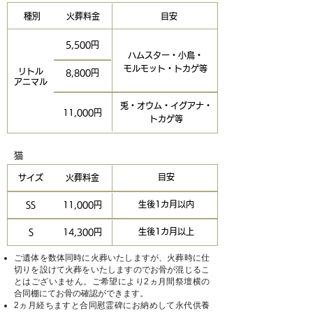
種別
火葬料金
目安
5,500円
ハムスター・小鳥・
モルモット・トカゲ等
リトル
8,800円
アニマル
兎・オウム・イグアナ・
11,000円
トカゲ等
猫
目安
サイズ
火葬料金
生後1カ月以内
SS
11,000円
生後1カ月以上
S
14,300円
ご遺体を数体同時に火葬いたしますが、火葬時に仕
切りを設けて火葬をいたしますのでお骨が混じるこ
とはございません。ご希望により2ヵ月間祭壇横の
合同棚にてお骨の確認ができます。
​2ヵ月経ちますと合同慰霊碑にお納めして永代供養