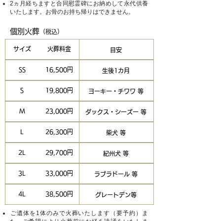
​2ヵ月経ちますと合同慰霊碑にお納めして永代供養
いたします。お骨のお持ち帰りはできません。
個別火葬
（税込）
サイズ
火葬料金
目安
SS
16,500円
生後1カ月
S
19,800円
ヨーキー・チワワ 等
M
23,000円
ダックス・シーズー 等
L
26,300円
柴犬 等
2L
29,700円
紀州犬 等
3L
33,000円
ラブラドール 等
4L
38,500円
グレートデン等
​ご遺体を1体のみで火葬いたします（要予約）ま