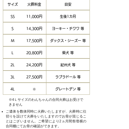
サイズ
火葬料金
目安
SS
11,000円
生後1カ月
S
14,300円
ヨーキー・チワワ 等
M
17,500円
ダックス・シーズー 等
L
20,800円
柴犬 等
2L
24,200円
紀州犬 等
3L
​27,500円
ラブラドール 等
4L
​※
グレートデン 等
※4Ｌサイズのわんちゃんの合同火葬はお受けで
きません
ご遺体を数体同時に火葬いたしますが、火葬時に仕
切りを設けて火葬をいたしますのでお骨が混じるこ
とはございません。ご希望により2ヵ月間祭壇横の
合同棚にてお骨の確認ができます。