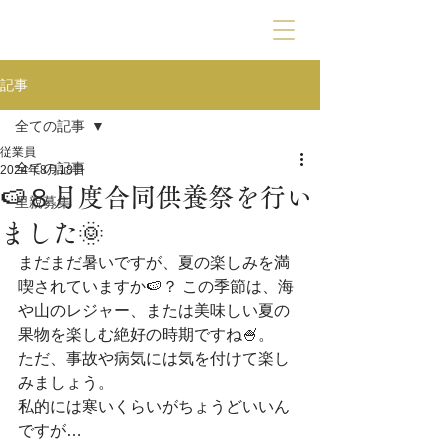
動物霊園九愛苑
記事
全ての記事
従業員
全ての記事
2024年8月18日
🍉８月度合同供養祭を行い
里親募集
ました🌞
まだまだ暑いですが、夏の楽しみを満
喫されていますか🍉？ この季節は、海
や山のレジャー、または美味しい夏の
果物を楽しむ絶好の時期ですね🍧。
ただ、事故や病気には気を付けて楽し
みましょう。
私的には寒いくらいがちょうどいいん
ですが…