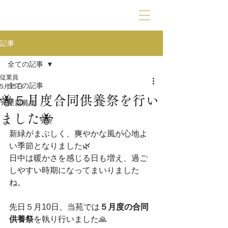
動物霊園九愛苑
記事
全ての記事
従業員
全ての記事
5月15日
🐝５月度合同供養祭を行い
里親募集
ました🐝
新緑がまぶしく、爽やかな風が心地よ
い季節となりました🌿
日中は暖かさを感じる日も増え、過ご
しやすい時期になってまいりました
ね。
先日５月10日、当苑では
５月度の合同
供養祭
を執り行いました🙏