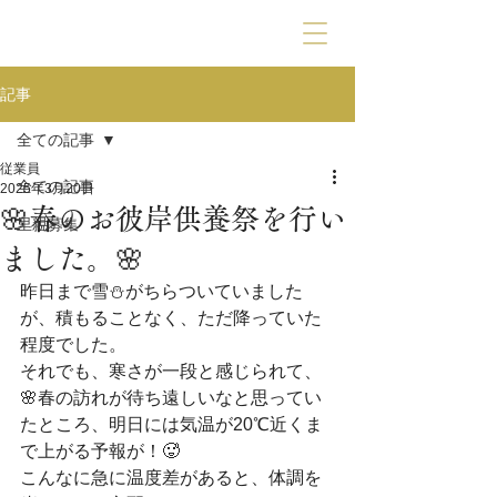
動物霊園九愛苑
記事
全ての記事
従業員
全ての記事
2025年3月20日
🌸春のお彼岸供養祭を行い
里親募集
ました。🌸
昨日まで雪⛄がちらついていました
が、積もることなく、ただ降っていた
程度でした。
それでも、寒さが一段と感じられて、
🌸春の訪れが待ち遠しいなと思ってい
たところ、明日には気温が20℃近くま
で上がる予報が！🥵
こんなに急に温度差があると、体調を